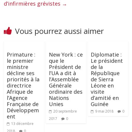
d’infirmières grévistes
→
Vous pourrez aussi aimer
Primature :
New York : ce
Diplomatie :
le premier
que le
Le président
ministre
Président de
de la
décline ses
l’UA a dit à
République
priorités à la
l’Assemblée
de Sierra
directrice
Générale
Léone en
Afrique de
ordinaire des
visite
l’Agence
Nations
d’amitié en
Française de
Unies
Guinée
Développem
20 septembre
9 mai 2018
0
ent
2017
0
13 décembre
2018
0