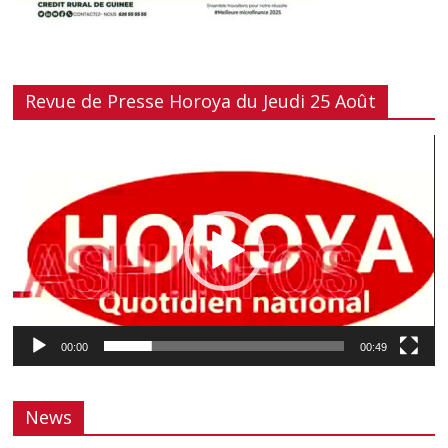
Revue de Presse Horoya du Jeudi 25 Août
Lecteur
vidéo
00:00
00:49
News