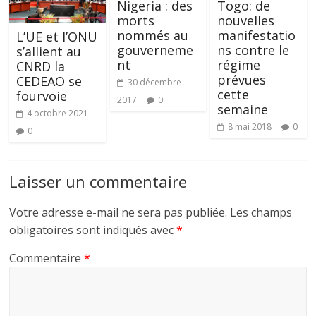
Nigeria : des
Togo: de
morts
nouvelles
nommés au
manifestatio
L’UE et l’ONU
gouverneme
ns contre le
s’allient au
nt
régime
CNRD la
prévues
CEDEAO se
30 décembre
cette
fourvoie
2017
0
semaine
4 octobre 2021
8 mai 2018
0
0
Laisser un commentaire
Votre adresse e-mail ne sera pas publiée.
Les champs
obligatoires sont indiqués avec
*
Commentaire
*