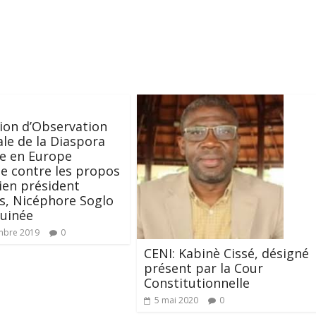
ion d’Observation
ale de la Diaspora
ne en Europe
ge contre les propos
cien président
s, Nicéphore Soglo
Guinée
mbre 2019
0
CENI: Kabinè Cissé, désigné
présent par la Cour
Constitutionnelle
5 mai 2020
0