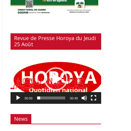
Revue de Presse Horoya du Jeudi
25 Août
Lecteur
vidéo
00:00
00:49
News