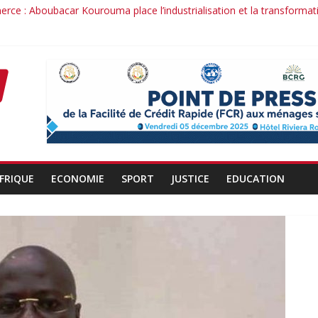
rce : Aboubacar Kourouma place l’industrialisation et la transformat
nce dérange : le cas Youssouf Soumah
é : la réciprocité comme principe, l’efficacité comme méthode: Par 
nduit : la confiance renouvelée envers un homme de résultats
ant d’un officier au service du Président et de son pays.
FRIQUE
ECONOMIE
SPORT
JUSTICE
EDUCATION