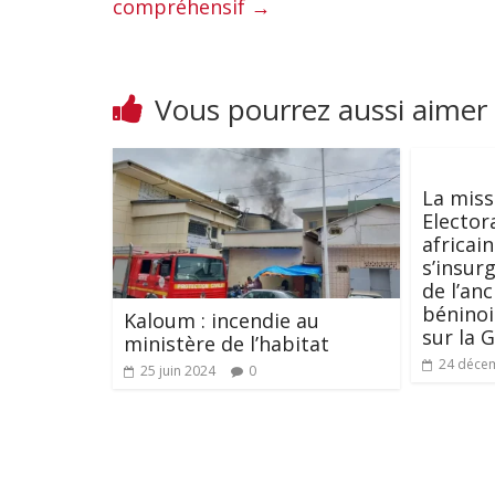
compréhensif
→
Vous pourrez aussi aimer
La miss
Elector
africai
s’insur
de l’an
béninoi
Kaloum : incendie au
sur la 
ministère de l’habitat
24 déce
25 juin 2024
0