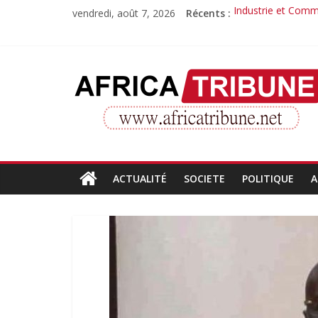
Passer
vendredi, août 7, 2026
Récents :
Industrie et Comme
au
Quand la compéte
contenu
Morissanda Kouyat
Djiba Diakité reco
AfricaTribune
Le parcours inspir
Site
d'informations
générales
ACTUALITÉ
SOCIETE
POLITIQUE
A