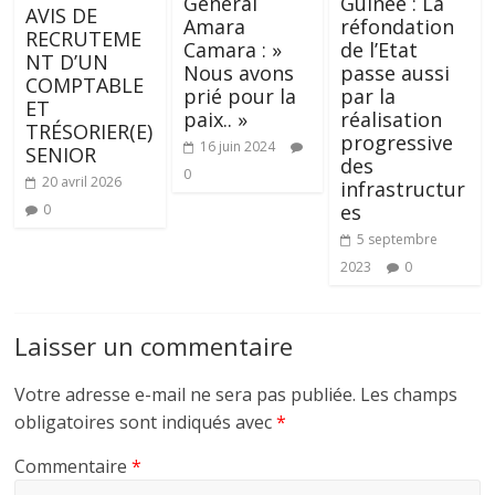
Général
Guinée : La
AVIS DE
Amara
réfondation
RECRUTEME
Camara : »
de l’Etat
NT D’UN
Nous avons
passe aussi
COMPTABLE
prié pour la
par la
ET
paix.. »
réalisation
TRÉSORIER(E)
progressive
16 juin 2024
SENIOR
des
0
20 avril 2026
infrastructur
es
0
5 septembre
2023
0
Laisser un commentaire
Votre adresse e-mail ne sera pas publiée.
Les champs
obligatoires sont indiqués avec
*
Commentaire
*