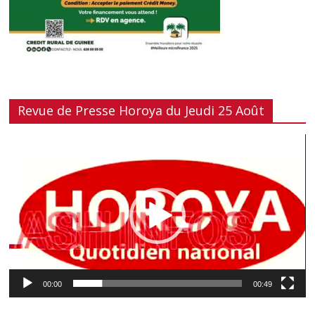
Revue de Presse Horoya du Jeudi 25 Août
Lecteur
vidéo
00:00
00:49