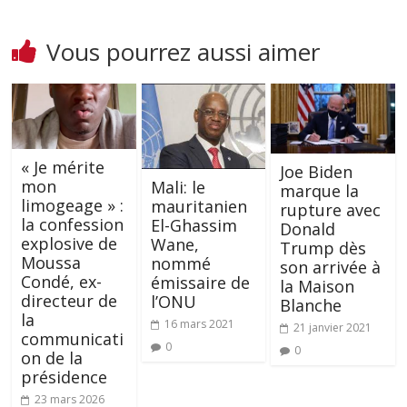
Vous pourrez aussi aimer
« Je mérite
Joe Biden
mon
Mali: le
marque la
limogeage » :
mauritanien
rupture avec
la confession
El-Ghassim
Donald
explosive de
Wane,
Trump dès
Moussa
nommé
son arrivée à
Condé, ex-
émissaire de
la Maison
directeur de
l’ONU
Blanche
la
16 mars 2021
21 janvier 2021
communicati
0
0
on de la
présidence
23 mars 2026