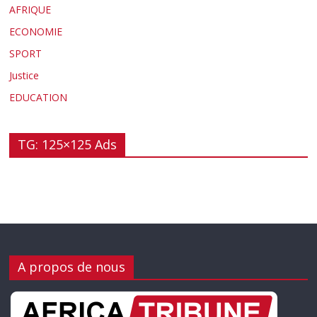
AFRIQUE
ECONOMIE
SPORT
Justice
EDUCATION
TG: 125×125 Ads
A propos de nous