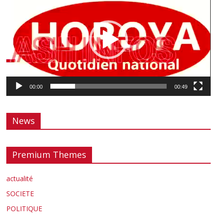
00:00
00:49
News
Premium Themes
actualité
SOCIETE
POLITIQUE