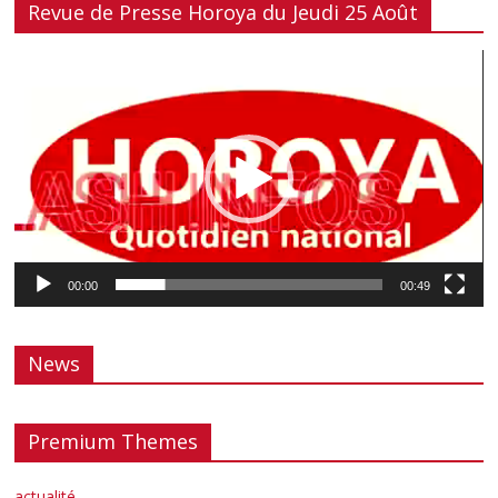
Revue de Presse Horoya du Jeudi 25 Août
Lecteur
vidéo
00:00
00:49
News
Premium Themes
actualité