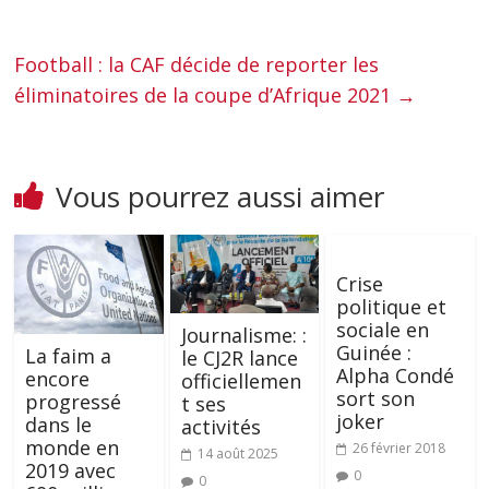
Football : la CAF décide de reporter les
éliminatoires de la coupe d’Afrique 2021
→
Vous pourrez aussi aimer
Crise
politique et
sociale en
Journalisme: :
Guinée :
La faim a
le CJ2R lance
Alpha Condé
encore
officiellemen
sort son
progressé
t ses
joker
dans le
activités
monde en
26 février 2018
14 août 2025
2019 avec
0
0