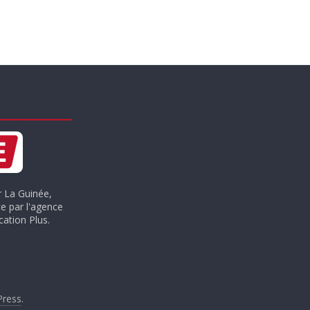
r La Guinée,
e par l'agence
ation Plus.
.
ress
.