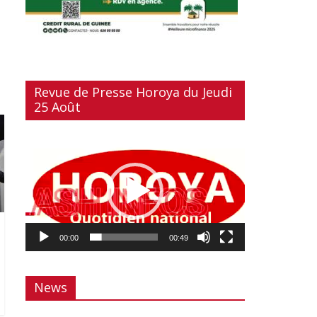
Revue de Presse Horoya du Jeudi
25 Août
Lecteur
vidéo
00:00
00:49
News