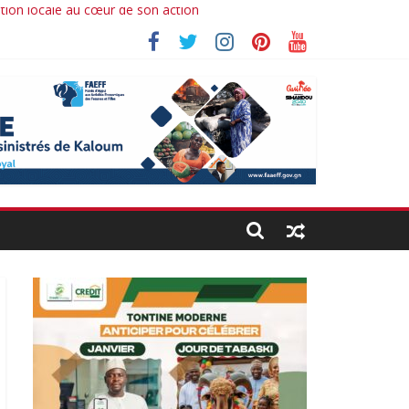
ation locale au cœur de son action
 Ibrahima koné