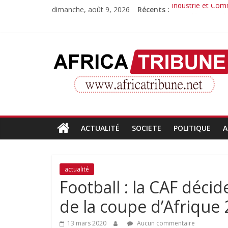
Passer
dimanche, août 9, 2026
Récents :
Industrie et Com
au
Quand la compét
contenu
Morissanda Kouya
Djiba Diakité re
AfricaTribune
Le parcours inspi
Site
d'informations
générales
ACTUALITÉ
SOCIETE
POLITIQUE
A
actualité
Football : la CAF décid
de la coupe d’Afrique
13 mars 2020
Aucun commentaire