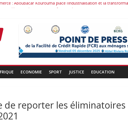
merce : Aboubacar Kourouma place l’industrialisation et la transform
ence dérange : le cas Youssouf Soumah
té : la réciprocité comme principe, l’efficacité comme méthode: Par
conduit : la confiance renouvelée envers un homme de résultats
rant d’un officier au service du Président et de son pays.
FRIQUE
ECONOMIE
SPORT
JUSTICE
EDUCATION
e de reporter les éliminatoires
 2021