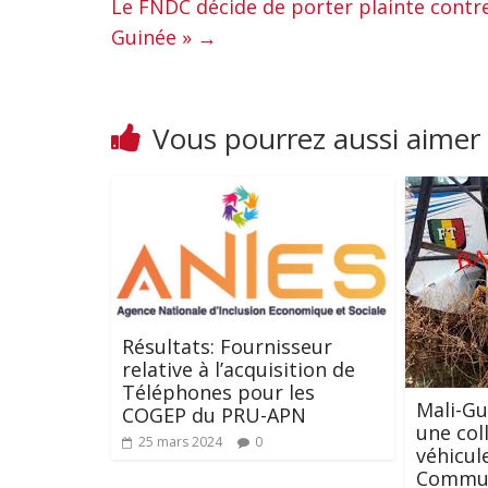
Le FNDC décide de porter plainte contr
Guinée »
→
Vous pourrez aussi aimer
Résultats: Fournisseur
relative à l’acquisition de
Téléphones pour les
Mali-Gu
COGEP du PRU-APN
une col
25 mars 2024
0
véhicul
Commun