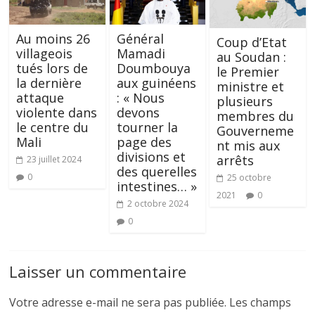
Au moins 26
Général
Coup d’Etat
villageois
Mamadi
au Soudan :
tués lors de
Doumbouya
le Premier
la dernière
aux guinéens
ministre et
attaque
: « Nous
plusieurs
violente dans
devons
membres du
le centre du
tourner la
Gouverneme
Mali
page des
nt mis aux
divisions et
arrêts
23 juillet 2024
des querelles
0
25 octobre
intestines… »
2021
0
2 octobre 2024
0
Laisser un commentaire
Votre adresse e-mail ne sera pas publiée.
Les champs