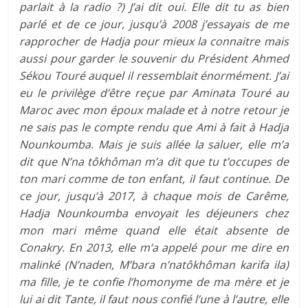
parlait à la radio ?) J’ai dit oui. Elle dit tu as bien
parlé et de ce jour, jusqu’à 2008 j’essayais de me
rapprocher de Hadja pour mieux la connaitre mais
aussi pour garder le souvenir du Président Ahmed
Sékou Touré auquel il ressemblait énormément. J’ai
eu le privilège d’être reçue par Aminata Touré au
Maroc avec mon époux malade et à notre retour je
ne sais pas le compte rendu que Ami à fait à Hadja
Nounkoumba. Mais je suis allée la saluer, elle m’a
dit que N’na tôkhôman m’a dit que tu t’occupes de
ton mari comme de ton enfant, il faut continue. De
ce jour, jusqu’à 2017, à chaque mois de Carême,
Hadja Nounkoumba envoyait les déjeuners chez
mon mari même quand elle était absente de
Conakry. En 2013, elle m’a appelé pour me dire en
malinké (N’naden, M’bara n’natôkhôman karifa ila)
ma fille, je te confie l’homonyme de ma mère et je
lui ai dit Tante, il faut nous confié l’une à l’autre, elle