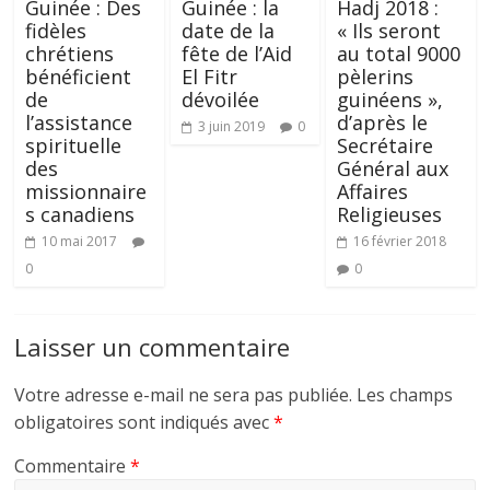
Guinée : Des
Guinée : la
Hadj 2018 :
fidèles
date de la
« Ils seront
chrétiens
fête de l’Aid
au total 9000
bénéficient
El Fitr
pèlerins
de
dévoilée
guinéens »,
l’assistance
d’après le
3 juin 2019
0
spirituelle
Secrétaire
des
Général aux
missionnaire
Affaires
s canadiens
Religieuses
10 mai 2017
16 février 2018
0
0
Laisser un commentaire
Votre adresse e-mail ne sera pas publiée.
Les champs
obligatoires sont indiqués avec
*
Commentaire
*