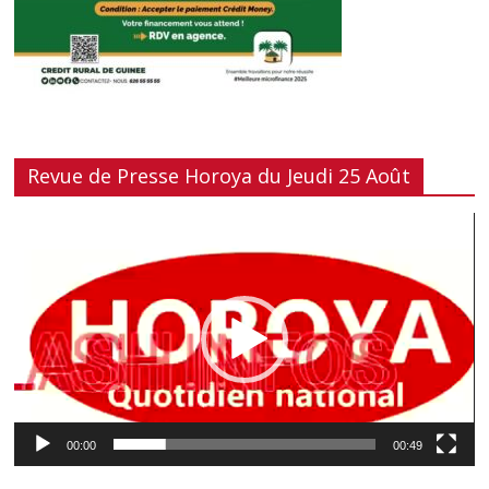
Revue de Presse Horoya du Jeudi 25 Août
Lecteur
vidéo
00:00
00:49