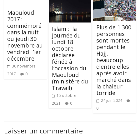
Maouloud
2017 :
commémoré
Plus de 1 300
Islam : la
dans la nuit
personnes
journée du
du jeudi 30
sont mortes
lundi 18
novembre au
pendant le
octobre
vendredi 1er
Hajj,
déclarée
décembre
beaucoup
fériée à
d’entre elles
30 novembre
l’occasion du
après avoir
Maouloud
2017
0
marché dans
(ministère du
la chaleur
Travail)
torride
15 octobre
24 juin 2024
2021
0
0
Laisser un commentaire