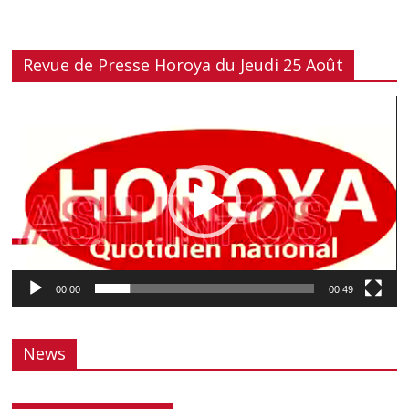
Revue de Presse Horoya du Jeudi 25 Août
Lecteur
vidéo
00:00
00:49
News