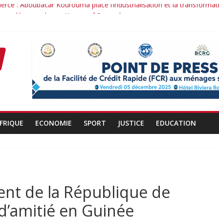
rce : Aboubacar Kourouma place l’industrialisation et la transformat
nce dérange : le cas Youssouf Soumah
é : la réciprocité comme principe, l’efficacité comme méthode: Par 
nduit : la confiance renouvelée envers un homme de résultats
ant d’un officier au service du Président et de son pays.
FRIQUE
ECONOMIE
SPORT
JUSTICE
EDUCATION
dent de la République de
 d’amitié en Guinée