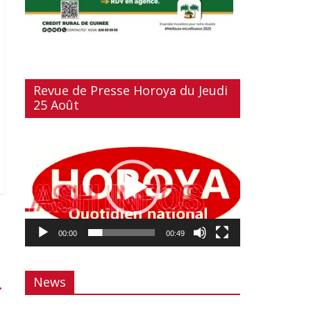
Revue de Presse Horoya du Jeudi
25 Août
Lecteur
vidéo
00:00
00:49
News
→