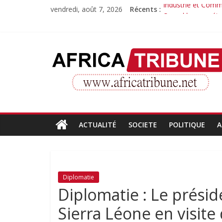
Passer
vendredi, août 7, 2026
Récents :
Industrie et Comme
au
Quand la compéte
contenu
Morissanda Kouyat
Djiba Diakité reco
AfricaTribune
Le parcours inspir
Site
d'informations
générales
ACTUALITÉ
SOCIETE
POLITIQUE
A
Diplomatie
Diplomatie : Le prési
Sierra Léone en visite