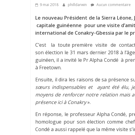
9 mai 2018
philldarwin
Aucun commentaire
Le nouveau Président de la Sierra Léone, J
capitale guinéenne pour une visite d’amitié
international de Conakry-Gbessia par le p
C’est la toute première visite de contac
son élection le 31 mars dernier 2018 à l’
guinéen, il a invité le Pr Alpha Condé à p
à Freetown.
Ensuite, il dira les raisons de sa présence s
sœurs indispensables et ayant été élu, j
moyens de renforcer notre relation mais au
présence ici à Conakry
».
En réponse, le professeur Alpha Condé, pré
homologue pour son élection comme chef 
Condé a aussi rappelé que la même visite s’in