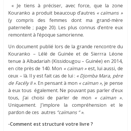
« Je tiens à préciser, avec force, que la zone
Kouranko a produit beaucoup d’autres
« caïmans »
(y compris des femmes dont ma grand-mère
paternelle ; page 20). Les plus connus d’entre eux
remontent à l’époque samorienne.
Un document publié lors de la grande rencontre du
Kouranko – Lélé de Guinée et de Sierrra Léone
tenue à Albadariah (Kissidougou – Guinée) en 2014,
en cite près de 140. Mon
« caïman »
est, lui aussi, de
ceux – là. Il y est fait cas de lui :
« Djomba Mara, père
de Facély II »
. En pensant à mon
« caïman »,
je pense
à eux tous également. Ne pouvant pas parler d’eux
tous, j’ai choisi de parler de mon
« caïman ».
Uniquement. J’implore la compréhension et le
pardon de ces autres
‘’caïmans ‘’ »
.
-Comment est structuré votre livre ?