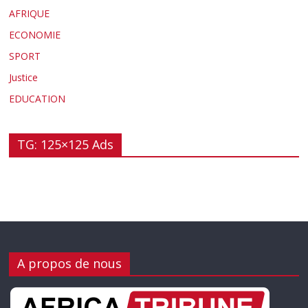
AFRIQUE
ECONOMIE
SPORT
Justice
EDUCATION
TG: 125×125 Ads
A propos de nous