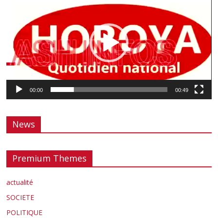
vidéo
00:00
00:49
News
Premium Themes
actualité
SOCIETE
POLITIQUE