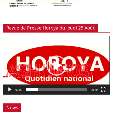
Revue de Presse Horoya du Jeudi 25 Août
Lecteur
vidéo
00:00
00:49
News