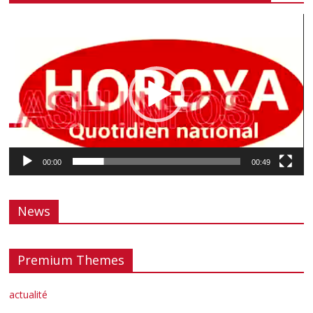
Lecteur
vidéo
00:00
00:49
News
Premium Themes
actualité