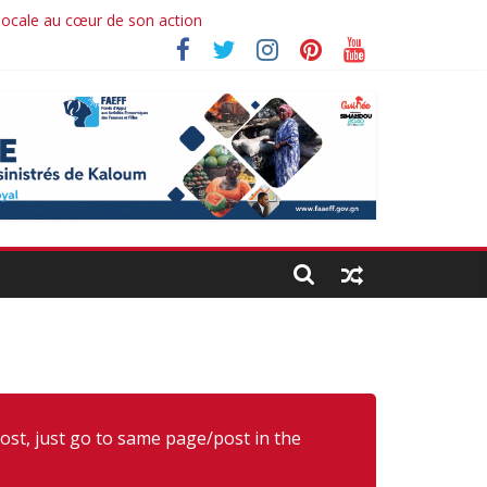
 locale au cœur de son action
hima koné
post, just go to same page/post in the