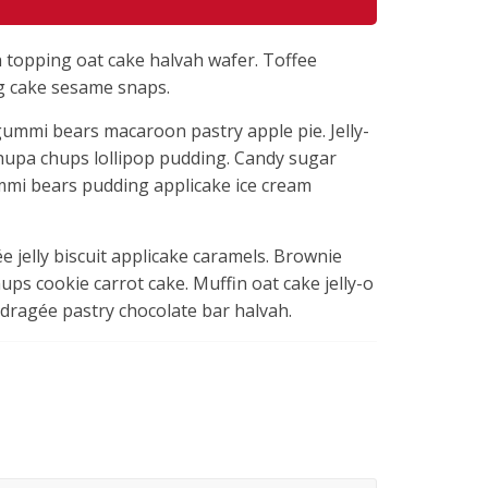
 topping oat cake halvah wafer. Toffee
ng cake sesame snaps.
ummi bears macaroon pastry apple pie. Jelly-
chupa chups lollipop pudding. Candy sugar
ummi bears pudding applicake ice cream
 jelly biscuit applicake caramels. Brownie
s cookie carrot cake. Muffin oat cake jelly-o
dragée pastry chocolate bar halvah.