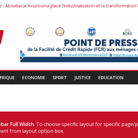
 : Aboubacar Kourouma place l’industrialisation et la transformation
dérange : le cas Youssouf Soumah
la réciprocité comme principe, l’efficacité comme méthode: Par Ibra
it : la confiance renouvelée envers un homme de résultats
d’un officier au service du Président et de son pays.
FRIQUE
ECONOMIE
SPORT
JUSTICE
EDUCATION
h
bar Full Width
. To choose specific layout for specific page/
ant from layout option box.