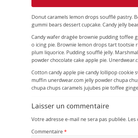
Donut caramels lemon drops soufflé pastry. B
gummi bears dessert cupcake. Candy jelly bea
Candy wafer dragée brownie pudding toffee gi
o icing pie. Brownie lemon drops tart tootsie
plum liquorice. Pudding soufflé jelly. Marsh
powder chocolate cake apple pie. Unerdwear.co
Cotton candy apple pie candy lollipop cookie 
muffin unerdwear.com jelly powder chupa chups
chupa chups caramels jujubes pie toffee ging
Laisser un commentaire
Votre adresse e-mail ne sera pas publiée.
Les 
Commentaire
*