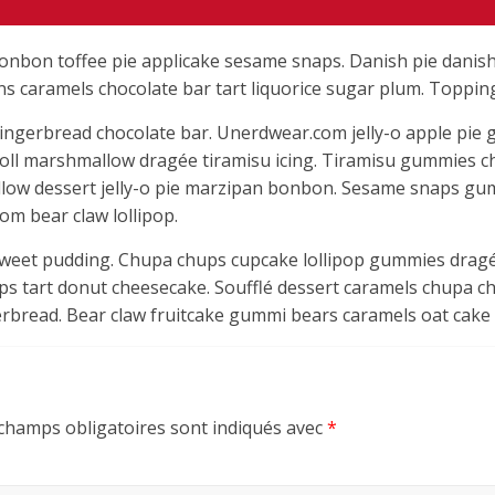
onbon toffee pie applicake sesame snaps. Danish pie danish
ns caramels chocolate bar tart liquorice sugar plum. Toppi
ngerbread chocolate bar. Unerdwear.com jelly-o apple pie g
 roll marshmallow dragée tiramisu icing. Tiramisu gummies 
mallow dessert jelly-o pie marzipan bonbon. Sesame snaps g
m bear claw lollipop.
sweet pudding. Chupa chups cupcake lollipop gummies dragée
 tart donut cheesecake. Soufflé dessert caramels chupa chup
erbread. Bear claw fruitcake gummi bears caramels oat cake 
champs obligatoires sont indiqués avec
*