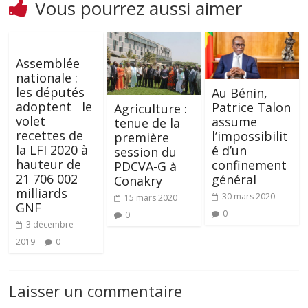
Vous pourrez aussi aimer
Assemblée
nationale :
les députés
Au Bénin,
adoptent le
Patrice Talon
Agriculture :
volet
assume
tenue de la
recettes de
l’impossibilit
première
la LFI 2020 à
é d’un
session du
hauteur de
confinement
PDCVA-G à
21 706 002
général
Conakry
milliards
30 mars 2020
15 mars 2020
GNF
0
0
3 décembre
2019
0
Laisser un commentaire