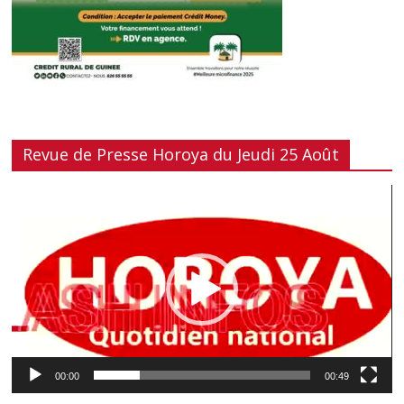
Revue de Presse Horoya du Jeudi 25 Août
Lecteur
vidéo
00:00
00:49