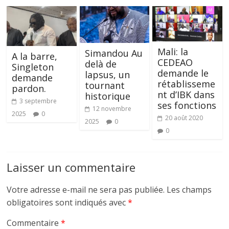
Mali: la
Simandou Au
A la barre,
CEDEAO
delà de
Singleton
demande le
lapsus, un
demande
rétablisseme
tournant
pardon.
nt d’IBK dans
historique
3 septembre
ses fonctions
12 novembre
2025
0
20 août 2020
2025
0
0
Laisser un commentaire
Votre adresse e-mail ne sera pas publiée.
Les champs
obligatoires sont indiqués avec
*
Commentaire
*