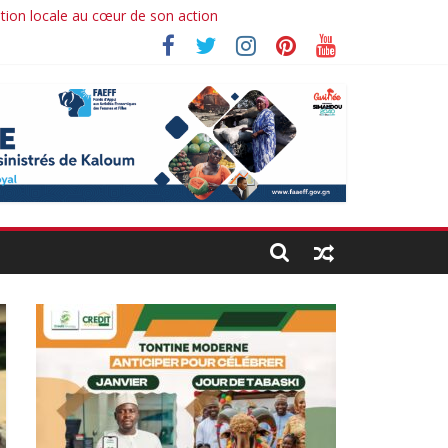
ation locale au cœur de son action
 Ibrahima koné