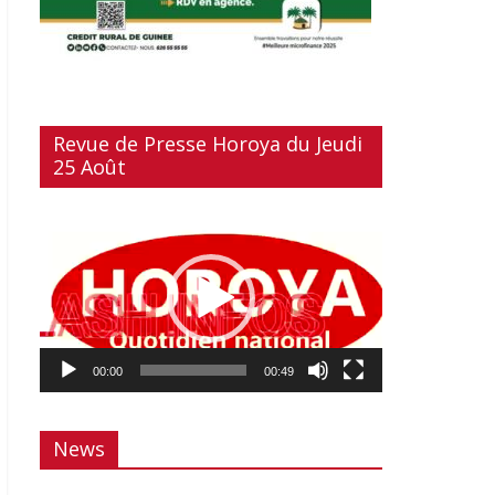
Revue de Presse Horoya du Jeudi
25 Août
Lecteur
vidéo
00:00
00:49
News