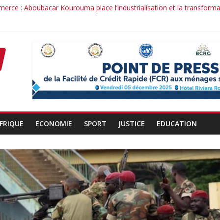
merce : Aboubacar Kourouma place l’industrialisation et la transform
ence dérange : le cas Youssouf Soumah
té : la réciprocité comme principe, l’efficacité comme méthode: Par
conduit : la confiance renouvelée envers un homme de résultats
rant d’un officier au service du Président et de son pays.
FRIQUE
ECONOMIE
SPORT
JUSTICE
EDUCATION