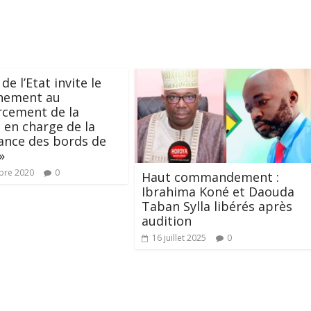
de l’Etat invite le
nement au
rcement de la
 en charge de la
lance des bords de
»
bre 2020
0
Haut commandement :
Ibrahima Koné et Daouda
Taban Sylla libérés après
audition
16 juillet 2025
0