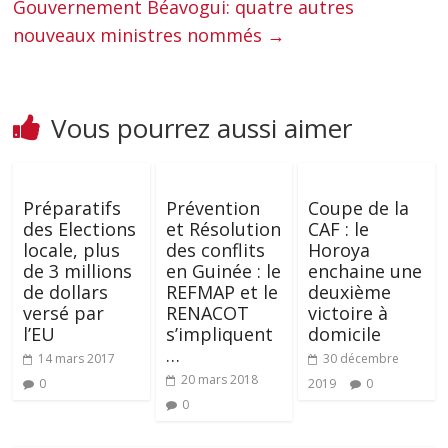
Gouvernement Béavogui: quatre autres
nouveaux ministres nommés
→
Vous pourrez aussi aimer
Préparatifs
Prévention
Coupe de la
des Elections
et Résolution
CAF : le
locale, plus
des conflits
Horoya
de 3 millions
en Guinée : le
enchaine une
de dollars
REFMAP et le
deuxième
versé par
RENACOT
victoire à
l’EU
s’impliquent
domicile
…
14 mars 2017
30 décembre
20 mars 2018
0
2019
0
0