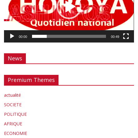
00:00
00:49
News
Premium Themes
actualité
SOCIETE
POLITIQUE
AFRIQUE
ECONOMIE