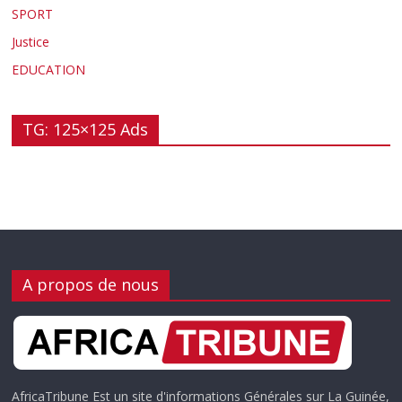
SPORT
Justice
EDUCATION
TG: 125×125 Ads
A propos de nous
AfricaTribune Est un site d'informations Générales sur La Guinée,