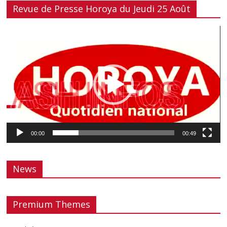
Revue de Presse Horoya du Jeudi 25 Août
Lecteur
vidéo
00:00
00:49
News
Premium Themes