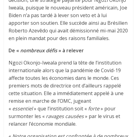
décision, une stratégie payante pour Ngozi Okonjo
Iweala, puisque le nouveau président américain, Joe
Biden n’a pas tardé à lever son veto et à lui
apporter son soutien. Elle succède ainsi au Brésilien
Roberto Azevêdo qui avait démissionné mi-mai 2020
en plein mandat pour des raisons familiales.
De «
nombreux défis
» à relever
Ngozi Okonjo-Iweala prend la tête de l’institution
internationale alors que la pandémie de Covid-19
affecte toutes les économies dans le monde. Ces
premiers mots de directrice ont d’ailleurs rappelé
cette situation. Elle a immédiatement appelé à une
remise en marche de l’OMC, jugeant
«
essentiel
» que l’institution soit «
forte
» pour
surmonter les «
ravages causées
» par le virus et
relancer l’économie mondiale.
«
Notre organisation est confrontée à de nombreux