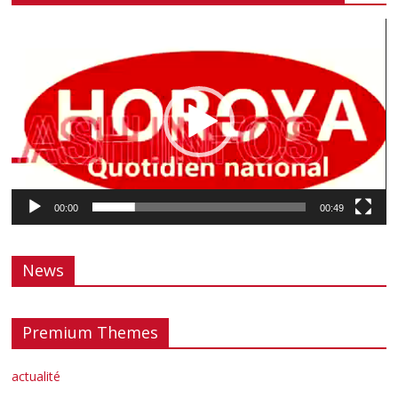
Lecteur
vidéo
00:00
00:49
News
Premium Themes
actualité