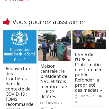
Vous pourrez aussi aimer
La vie de
l’UPF: «
L’informatio
Maison
Réouverture
n est un bien
centrale : le
des
public.
président de
frontières
Refonder la
NVC et trois
dans le
propriété
membres de
contexte de
des médias »
l’UFDG
COVID-19 :
déférés
5 mars 2021
l’OMS
0
17 novembre
recommande
2020
0