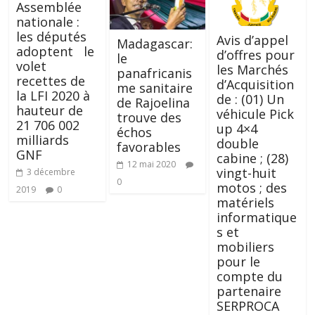
Assemblée
nationale :
les députés
Avis d’appel
Madagascar:
adoptent le
d’offres pour
le
volet
les Marchés
panafricanis
recettes de
d’Acquisition
me sanitaire
la LFI 2020 à
de : (01) Un
de Rajoelina
hauteur de
véhicule Pick
trouve des
21 706 002
up 4×4
échos
milliards
double
favorables
GNF
cabine ; (28)
12 mai 2020
vingt-huit
3 décembre
0
motos ; des
2019
0
matériels
informatique
s et
mobiliers
pour le
compte du
partenaire
SERPROCA