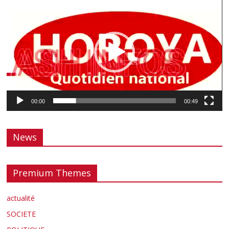
vidéo
00:00
00:49
News
Premium Themes
actualité
SOCIETE