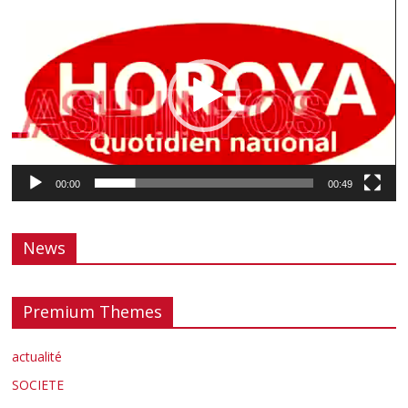
vidéo
00:00
00:49
News
Premium Themes
actualité
SOCIETE