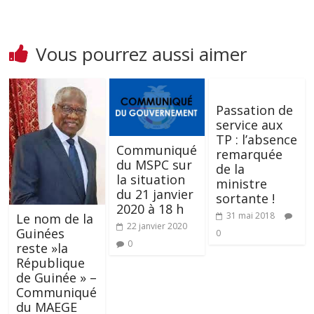
Vous pourrez aussi aimer
Passation de
service aux
TP : l’absence
Communiqué
remarquée
du MSPC sur
de la
la situation
ministre
du 21 janvier
sortante !
2020 à 18 h
31 mai 2018
Le nom de la
22 janvier 2020
Guinées
0
0
reste »la
République
de Guinée » –
Communiqué
du MAEGE