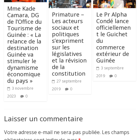
Mme Kade
Primature –
Le Pr Alpha
Camara, DG
Les acteurs
Condé lance
de l’Office du
sociaux et
officiellemen
Tourisme de
politiques
t le Guichet
Guinée : « La
s’expriment
du
relance de la
sur les
commerce
destination
législatives
extérieur de
Guinée va
et la révision
Guinée
stimuler le
de la
dynamisme
3 septembre
constitution
économique
2019
0
du pays »
27 septembre
3 novembre
2019
0
2023
0
Laisser un commentaire
Votre adresse e-mail ne sera pas publiée.
Les champs
obligatoires sont indiqués avec
*