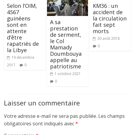
Selon l’OIM,
KM36 : un
4567
accident de
guinéens
la circulation
A sa
sont en
fait sept
prestation
attente
morts
de serment,
d’être
30 août 2018
le Col
rapatriés de
0
Mamady
la Libye
Doumbouya
19 décembre
appelle au
2017
0
patriotisme
1 octobre 2021
0
Laisser un commentaire
Votre adresse e-mail ne sera pas publiée.
Les champs
obligatoires sont indiqués avec
*