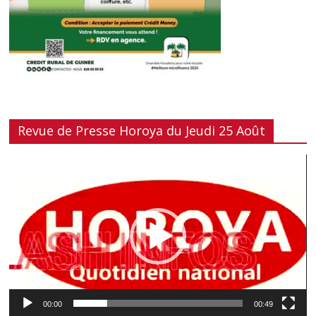
Revue de Presse Horoya du Jeudi 25 Août
Lecteur
vidéo
00:00
00:49