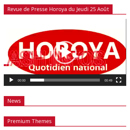
Revue de Presse Horoya du Jeudi 25 Août
Lecteur
vidéo
00:00
00:49
News
Premium Themes