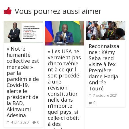
Vous pourrez aussi aimer
Reconnaissa
« Notre
« Les USA ne
nce : Kémy
humanité
verraient pas
Seba rend
collective est
d’inconvénie
visite à l’ex
menacée »
nt à ce qu’il
Première
par la
soit procédé
dame Hadja
pandémie de
à une
Andrée
Covid-19,
révision
Touré
alerte le
constitution
7 octobre 2021
président de
nelle dans
la BAD,
0
n’importe
Akinwumi
quel pays, si
Adesina
celle-ci obéit
4 juin 2020
0
à des