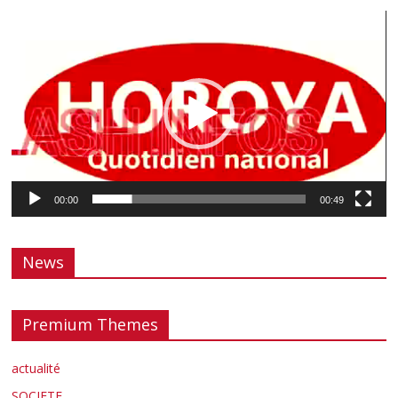
Lecteur
vidéo
00:00
00:49
News
Premium Themes
actualité
SOCIETE