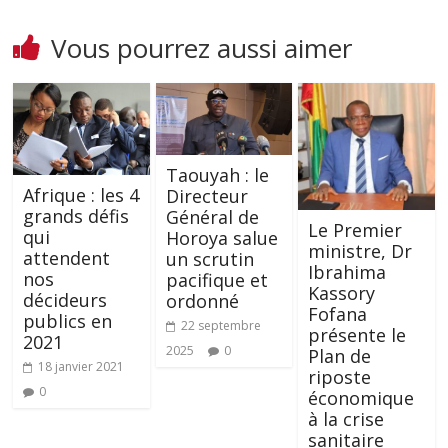
Vous pourrez aussi aimer
Taouyah : le
Afrique : les 4
Directeur
grands défis
Général de
Le Premier
qui
Horoya salue
ministre, Dr
attendent
un scrutin
Ibrahima
nos
pacifique et
Kassory
décideurs
ordonné
Fofana
publics en
22 septembre
présente le
2021
2025
0
Plan de
18 janvier 2021
riposte
0
économique
à la crise
sanitaire