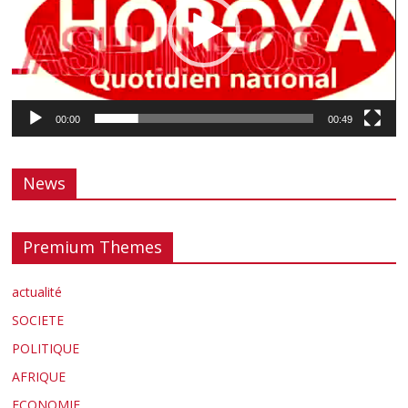
00:00
00:49
News
Premium Themes
actualité
SOCIETE
POLITIQUE
AFRIQUE
ECONOMIE