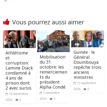
Vous pourrez aussi aimer
Guinée : le
Athlétisme
Mobilisation
Général
et
du 31
Doumbouya
corruption:
octobre: les
repêche trois
Lamine Diack
remerciemen
anciens
condamné à
ts du
ministres
4 ans de
président
prison dont
12 septembre
Alpha Condé
2 avec sursis
2024
0
1 novembre
16 septembre
2019
0
2020
0