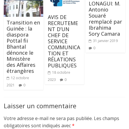
LONAGUI: M.
Antonio
Souaré
AVIS DE
remplacé par
Transition en
RECRUTEME
Ibrahima
Guinée : la
NT D’UN
Sory Camara
diaspora
CHEF DE
Pottal fii
SERVICE
31 janvier 2019
Bhantal
COMMUNICA
0
dénonce le
TION ET
Ministère
RÉLATIONS
des Affaires
PUBLIQUES
étrangères
18 octobre
12 octobre
2023
0
2021
0
Laisser un commentaire
Votre adresse e-mail ne sera pas publiée.
Les champs
obligatoires sont indiqués avec
*