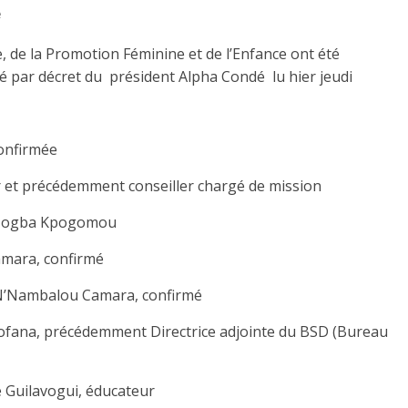
e
e, de la Promotion Féminine et de l’Enfance ont été
 par décret du président Alpha Condé lu hier jeudi
onfirmée
r et précédemment conseiller chargé de mission
e Togba Kpogomou
amara, confirmé
, N’Nambalou Camara, confirmé
ofana, précédemment Directrice adjointe du BSD (Bureau
 Guilavogui, éducateur