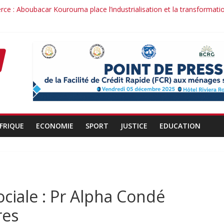
ce : Aboubacar Kourouma place l’industrialisation et la transformati
ce dérange : le cas Youssouf Soumah
 : la réciprocité comme principe, l’efficacité comme méthode: Par I
duit : la confiance renouvelée envers un homme de résultats
t d’un officier au service du Président et de son pays.
FRIQUE
ECONOMIE
SPORT
JUSTICE
EDUCATION
ociale : Pr Alpha Condé
res