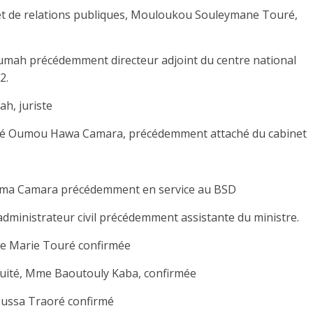
et de relations publiques, Mouloukou Souleymane Touré,
umah précédemment directeur adjoint du centre national
2.
h, juriste
uré Oumou Hawa Camara, précédemment attaché du cabinet
ahima Camara précédemment en service au BSD
administrateur civil précédemment assistante du ministre.
Mme Marie Touré confirmée
équité, Mme Baoutouly Kaba, confirmée
Moussa Traoré confirmé