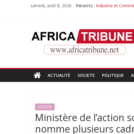
Passer
samedi, août 8, 2026
Récents :
Industrie et Commer
au
Quand la compéten
contenu
Morissanda Kouyaté
Djiba Diakité recon
AfricaTribune
Le parcours inspiran
Site
d'informations
générales
ACTUALITÉ
SOCIETE
POLITIQUE
A
SOCIETE
Ministère de l’action s
nomme plusieurs cad