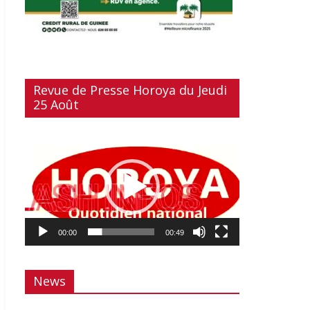
Revue de Presse Horoya du Jeudi
25 Août
Lecteur
vidéo
00:00
00:49
News