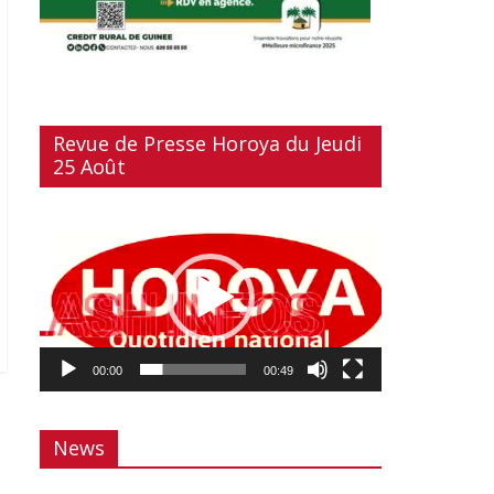
Revue de Presse Horoya du Jeudi
25 Août
Lecteur
vidéo
00:00
00:49
News