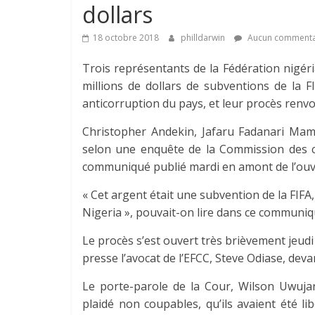
dollars
18 octobre 2018
philldarwin
Aucun commenta
Trois représentants de la Fédération nigéri
millions de dollars de subventions de la 
anticorruption du pays, et leur procès renv
Christopher Andekin, Jafaru Fadanari Mam
selon une enquête de la Commission des c
communiqué publié mardi en amont de l’ouv
« Cet argent était une subvention de la FIFA,
Nigeria », pouvait-on lire dans ce communiq
Le procès s’est ouvert très brièvement jeudi
presse l’avocat de l’EFCC, Steve Odiase, deva
Le porte-parole de la Cour, Wilson Uwujar
plaidé non coupables, qu’ils avaient été l