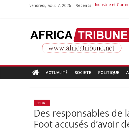
Passer
vendredi, août 7, 2026
Récents :
Industrie et Comme
au
Quand la compéte
contenu
Morissanda Kouyat
Djiba Diakité reco
AfricaTribune
Le parcours inspir
Site
d'informations
générales
ACTUALITÉ
SOCIETE
POLITIQUE
A
SPORT
Des responsables de l
Foot accusés d’avoir d