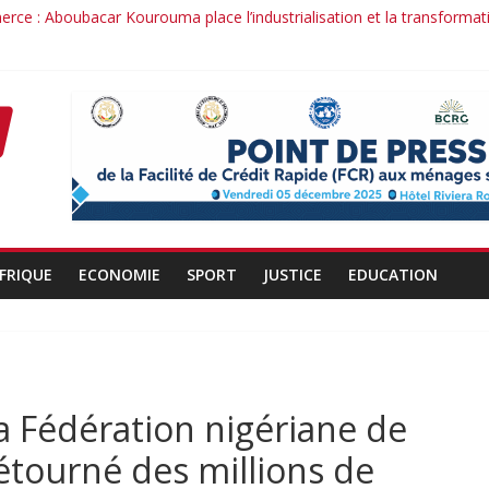
rce : Aboubacar Kourouma place l’industrialisation et la transformat
nce dérange : le cas Youssouf Soumah
é : la réciprocité comme principe, l’efficacité comme méthode: Par 
nduit : la confiance renouvelée envers un homme de résultats
ant d’un officier au service du Président et de son pays.
FRIQUE
ECONOMIE
SPORT
JUSTICE
EDUCATION
a Fédération nigériane de
étourné des millions de