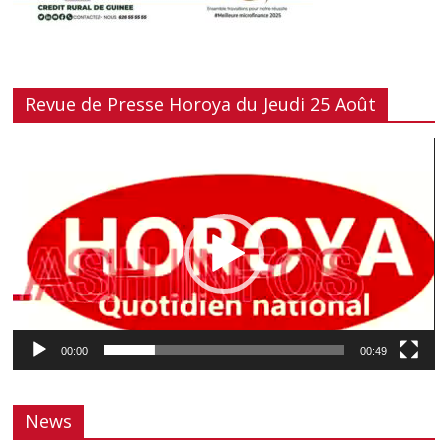
Revue de Presse Horoya du Jeudi 25 Août
Lecteur
vidéo
00:00
00:49
News