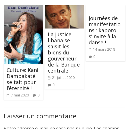
Journées de
manifestatio
ns : kaporo
La justice
s’invite à la
libanaise
danse !
saisit les
14 mars 2018
biens du
0
gouverneur
de la Banque
Culture: Kani
centrale
Dambakaté
21 juillet 2020
se tait pour
0
l’éternité !
7 mai 2020
0
Laisser un commentaire
Votre adresse e-mail ne sera pas publiée.
Les champs