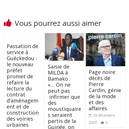
Vous pourrez aussi aimer
Passation de
service à
Guéckedou :
le nouveau
Saisie de
préfet
Page noire:
MILDA à
promet de
décès de
Bamako :
refaire la
Pierre
«… On ne
lecture du
Cardin, génie
peut pas
contrat
de la mode
infirmer que
d’aménagem
et des
des
ent et de
affaires
moustiquaire
construction
s seraient
29 décembre
des voiries
partis de la
2020
0
urbaines
Guinée, on