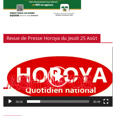
Revue de Presse Horoya du Jeudi 25 Août
Lecteur
vidéo
00:00
00:49