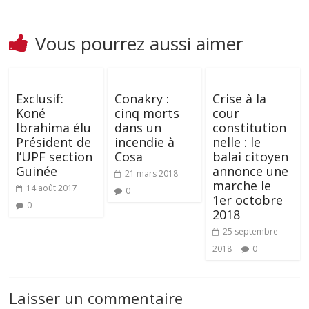
Vous pourrez aussi aimer
Exclusif:
Conakry :
Crise à la
Koné
cinq morts
cour
Ibrahima élu
dans un
constitution
Président de
incendie à
nelle : le
l’UPF section
Cosa
balai citoyen
Guinée
annonce une
21 mars 2018
marche le
14 août 2017
0
1er octobre
0
2018
25 septembre
2018
0
Laisser un commentaire