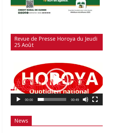
Revue de Presse Horoya du Jeudi
25 Août
Lecteur
vidéo
00:00
00:49
News