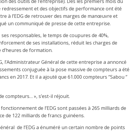
on des outils de l’entreprise). Dès les premiers mois du
de redressement et des objectifs de performance ont été
ttre à l’EDG de retrouver des marges de manœuvre et
diqué un communiqué de presse de cette entreprise.
rès ses responsables, le temps de coupures de 40%,
orcement de ses installations, réduit les charges de
 d’heures de formation.
, l’Administrateur Général de cette entreprise a annoncé
issements conjuguée à la pose massive de compteurs a été
ancs en 2017. Et il a ajouté que 61.000 compteurs ‘’Sabou ‘’
 compteurs… », s’est-il réjouit.
onctionnement de l’EDG sont passées à 265 milliards de
ce de 122 milliards de francs guinéens.
 Général de l’EDG a énuméré un certain nombre de points