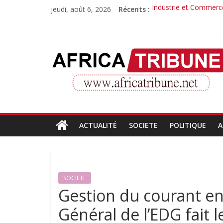
Passer
jeudi, août 6, 2026
Récents :
Industrie et Commerce
au
Quand la compétence 
contenu
Morissanda Kouyaté : 
Djiba Diakité recondu
AfricaTribune
Le parcours inspirant 
Site
d'informations
générales
ACTUALITÉ
SOCIETE
POLITIQUE
A
SOCIETE
Gestion du courant en
Général de l’EDG fait 