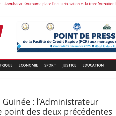
 : Aboubacar Kourouma place l’industrialisation et la transformation
dérange : le cas Youssouf Soumah
la réciprocité comme principe, l’efficacité comme méthode: Par Ibra
it : la confiance renouvelée envers un homme de résultats
d’un officier au service du Président et de son pays.
FRIQUE
ECONOMIE
SPORT
JUSTICE
EDUCATION
 Guinée : l’Administrateur
le point des deux précédentes