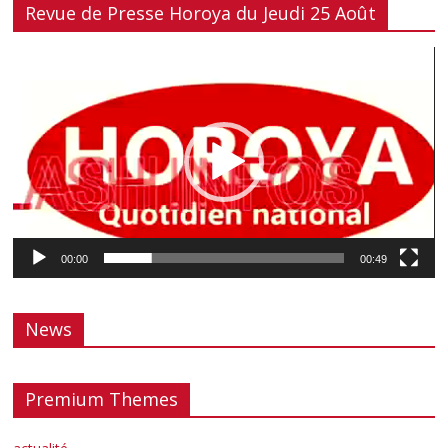
Revue de Presse Horoya du Jeudi 25 Août
Lecteur
vidéo
00:00
00:49
News
Premium Themes