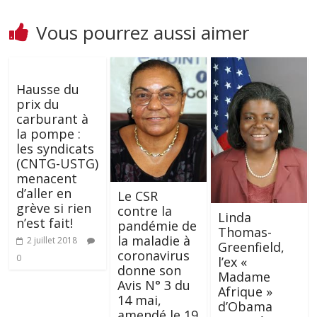
Vous pourrez aussi aimer
Hausse du
prix du
carburant à
la pompe :
les syndicats
(CNTG-USTG)
menacent
d’aller en
Le CSR
grève si rien
contre la
Linda
n’est fait!
pandémie de
Thomas-
la maladie à
2 juillet 2018
Greenfield,
coronavirus
0
l’ex «
donne son
Madame
Avis N° 3 du
Afrique »
14 mai,
d’Obama
amendé le 19