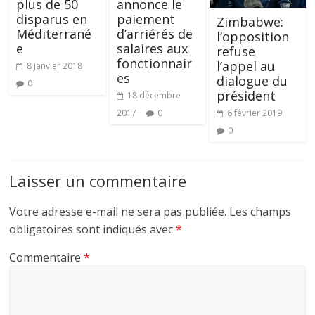
plus de 50
annonce le
disparus en
paiement
Zimbabwe:
Méditerrané
d’arriérés de
l’opposition
e
salaires aux
refuse
fonctionnair
l’appel au
8 janvier 2018
es
dialogue du
0
président
18 décembre
6 février 2019
2017
0
0
Laisser un commentaire
Votre adresse e-mail ne sera pas publiée.
Les champs
obligatoires sont indiqués avec
*
Commentaire
*