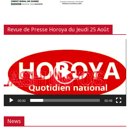
Revue de Presse Horoya du Jeudi 25 Août
Lecteur
vidéo
00:00
00:49
News