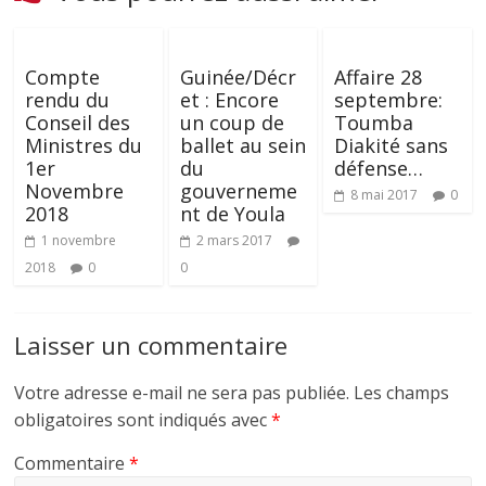
Compte
Guinée/Décr
Affaire 28
rendu du
et : Encore
septembre:
Conseil des
un coup de
Toumba
Ministres du
ballet au sein
Diakité sans
1er
du
défense…
Novembre
gouverneme
8 mai 2017
0
2018
nt de Youla
1 novembre
2 mars 2017
2018
0
0
Laisser un commentaire
Votre adresse e-mail ne sera pas publiée.
Les champs
obligatoires sont indiqués avec
*
Commentaire
*