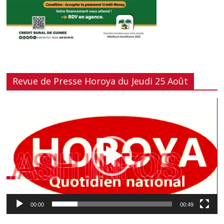
Revue de Presse Horoya du Jeudi 25 Août
Lecteur
vidéo
00:00
00:49