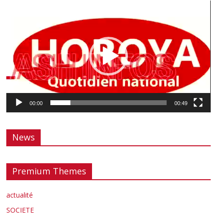
Lecteur
vidéo
00:00
00:49
News
Premium Themes
actualité
SOCIETE