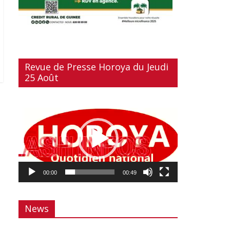
Revue de Presse Horoya du Jeudi
25 Août
Lecteur
vidéo
00:00
00:49
News