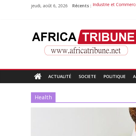
Passer
jeudi, août 6, 2026
Récents :
Industrie et Commerce
au
Quand la compétence 
contenu
Morissanda Kouyaté : 
Djiba Diakité recondu
AfricaTribune
Le parcours inspirant 
Site
d'informations
générales
ACTUALITÉ
SOCIETE
POLITIQUE
A
Health