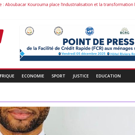
 : Aboubacar Kourouma place l’industrialisation et la transformation
dérange : le cas Youssouf Soumah
la réciprocité comme principe, l’efficacité comme méthode: Par Ibra
it : la confiance renouvelée envers un homme de résultats
d’un officier au service du Président et de son pays.
FRIQUE
ECONOMIE
SPORT
JUSTICE
EDUCATION