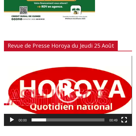
Revue de Presse Horoya du Jeudi 25 Août
Lecteur
vidéo
00:00
00:49