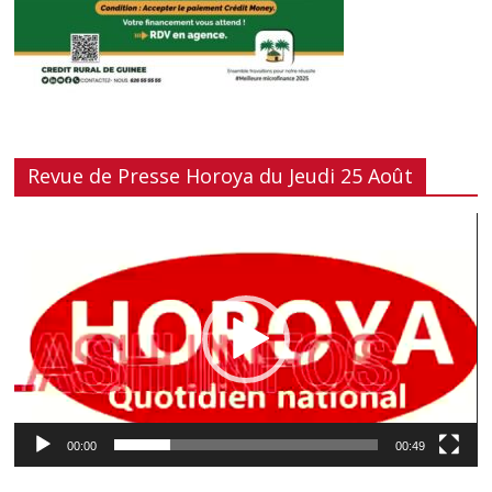
Revue de Presse Horoya du Jeudi 25 Août
Lecteur
vidéo
00:00
00:49