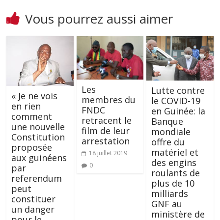
Vous pourrez aussi aimer
Les
Lutte contre
« Je ne vois
membres du
le COVID-19
en rien
FNDC
en Guinée: la
comment
retracent le
Banque
une nouvelle
film de leur
mondiale
Constitution
arrestation
offre du
proposée
matériel et
18 juillet 2019
aux guinéens
des engins
0
par
roulants de
referendum
plus de 10
peut
milliards
constituer
GNF au
un danger
ministère de
pour le