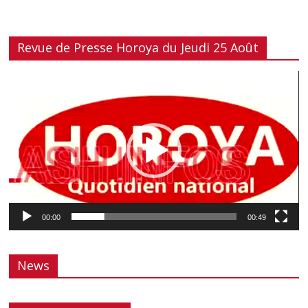
Revue de Presse Horoya du Jeudi 25 Août
Lecteur
vidéo
00:00
00:49
News