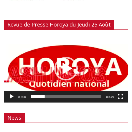
Revue de Presse Horoya du Jeudi 25 Août
Lecteur
vidéo
00:00
00:49
News