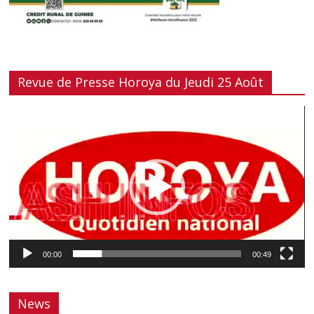
Revue de Presse Horoya du Jeudi 25 Août
Lecteur
vidéo
00:00
00:49
News