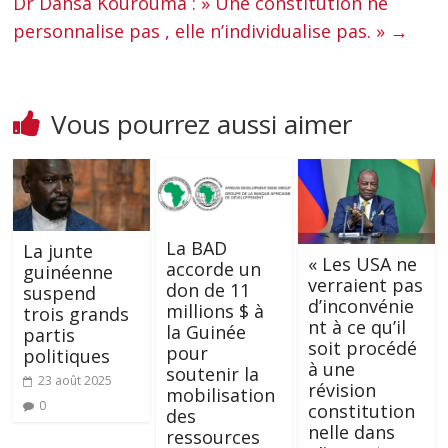
Dr Dansa Kourouma : » Une constitution ne
personnalise pas , elle n’individualise pas. »
→
Vous pourrez aussi aimer
La BAD
La junte
« Les USA ne
accorde un
guinéenne
verraient pas
don de 11
suspend
d’inconvénie
millions $ à
trois grands
nt à ce qu’il
la Guinée
partis
soit procédé
pour
politiques
à une
soutenir la
23 août 2025
révision
mobilisation
0
constitution
des
nelle dans
ressources