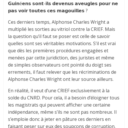
𝗚𝘂𝗶𝗻é𝗲𝗻𝘀 𝘀𝗼𝗻𝘁-𝗶𝗹𝘀 𝗱𝗲𝘃𝗲𝗻𝘂𝘀 𝗮𝘃𝗲𝘂𝗴𝗹𝗲𝘀 𝗽𝗼𝘂𝗿 𝗻𝗲
𝗽𝗮𝘀 𝘃𝗼𝗶𝗿 𝘁𝗼𝘂𝘁𝗲𝘀 𝗰𝗲𝘀 𝗺𝗮𝗴𝗼𝘂𝗶𝗹𝗹𝗲𝘀 ?
Ces derniers temps, Alphonse Charles Wright a
multiplié les sorties au vitriol contre la CRIEF. Mais
la question qu’il faut se poser est celle de savoir
quelles sont ses véritables motivations. S’il est vrai
que dès les premières procédures engagées et
menées par cette juridiction, des juristes et même
de simples observateurs ont pointé du doigt ses
errements, il faut relever que les récriminations de
Alphonse Charles Wright ont leur source ailleurs.
En réalité, il veut d’une CRIEF exclusivement à la
solde du CNRD. Pour cela, il a besoin d’éloigner tous
les magistrats qui peuvent afficher une certaine
indépendance, même s’ils ne sont pas nombreux. Il
s’emploie donc à jeter en pâture ces derniers en
faisant peser sur eux des soupçons de corruption.