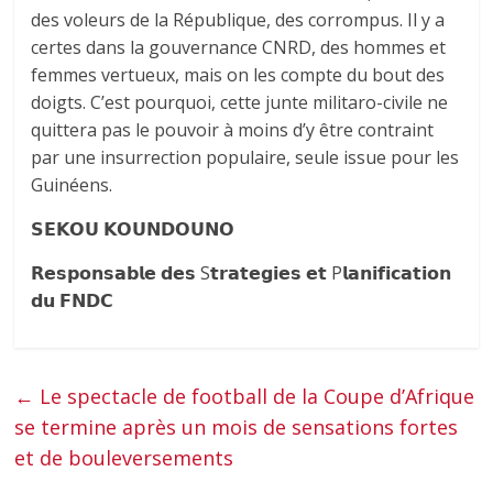
des voleurs de la République, des corrompus. Il y a
certes dans la gouvernance CNRD, des hommes et
femmes vertueux, mais on les compte du bout des
doigts. C’est pourquoi, cette junte militaro-civile ne
quittera pas le pouvoir à moins d’y être contraint
par une insurrection populaire, seule issue pour les
Guinéens.
𝗦𝗘𝗞𝗢𝗨 𝗞𝗢𝗨𝗡𝗗𝗢𝗨𝗡𝗢
𝗥𝗲𝘀𝗽𝗼𝗻𝘀𝗮𝗯𝗹𝗲 𝗱𝗲𝘀 S𝘁𝗿𝗮𝘁𝗲𝗴𝗶𝗲𝘀 𝗲𝘁 P𝗹𝗮𝗻𝗶𝗳𝗶𝗰𝗮𝘁𝗶𝗼𝗻
𝗱𝘂 𝗙𝗡𝗗𝗖
←
Le spectacle de football de la Coupe d’Afrique
se termine après un mois de sensations fortes
et de bouleversements