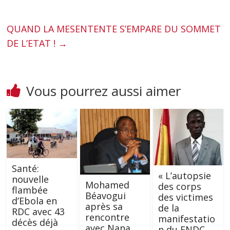
QUAND LA MESENTENTE S’EMPARE DU SOMMET
DE L’ETAT !
→
Vous pourrez aussi aimer
Santé:
« L’autopsie
nouvelle
Mohamed
des corps
flambée
Béavogui
des victimes
d’Ebola en
après sa
de la
RDC avec 43
rencontre
manifestatio
décès déjà
avec Nana
n du FNDC