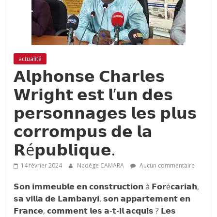
actualité
𝗔𝗹𝗽𝗵𝗼𝗻𝘀𝗲 𝗖𝗵𝗮𝗿𝗹𝗲𝘀
𝗪𝗿𝗶𝗴𝗵𝘁 𝗲𝘀𝘁 𝗹’𝘂𝗻 𝗱𝗲𝘀
𝗽𝗲𝗿𝘀𝗼𝗻𝗻𝗮𝗴𝗲𝘀 𝗹𝗲𝘀 𝗽𝗹𝘂𝘀
𝗰𝗼𝗿𝗿𝗼𝗺𝗽𝘂𝘀 𝗱𝗲 𝗹𝗮
𝗥é𝗽𝘂𝗯𝗹𝗶𝗾𝘂𝗲.
14 février 2024
Nadège CAMARA
Aucun commentaire
𝗦𝗼𝗻 𝗶𝗺𝗺𝗲𝘂𝗯𝗹𝗲 𝗲𝗻 𝗰𝗼𝗻𝘀𝘁𝗿𝘂𝗰𝘁𝗶𝗼𝗻 à 𝗙𝗼𝗿é𝗰𝗮𝗿𝗶𝗮𝗵,
𝘀𝗮 𝘃𝗶𝗹𝗹𝗮 𝗱𝗲 𝗟𝗮𝗺𝗯𝗮𝗻𝘆𝗶, 𝘀𝗼𝗻 𝗮𝗽𝗽𝗮𝗿𝘁𝗲𝗺𝗲𝗻𝘁 𝗲𝗻
𝗙𝗿𝗮𝗻𝗰𝗲, 𝗰𝗼𝗺𝗺𝗲𝗻𝘁 𝗹𝗲𝘀 𝗮-𝘁-𝗶𝗹 𝗮𝗰𝗾𝘂𝗶𝘀 ? 𝗟𝗲𝘀