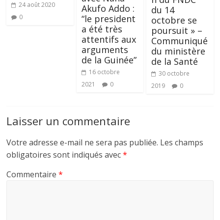
24 août 2020
Akufo Addo :
du 14
0
“le president
octobre se
a été très
poursuit » –
attentifs aux
Communiqué
arguments
du ministère
de la Guinée”
de la Santé
16 octobre
30 octobre
2021
0
2019
0
Laisser un commentaire
Votre adresse e-mail ne sera pas publiée.
Les champs
obligatoires sont indiqués avec
*
Commentaire
*