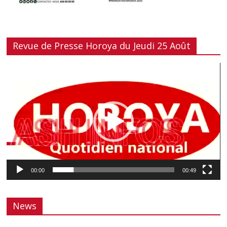
Revue de Presse Horoya du Jeudi 25 Août
Lecteur
vidéo
00:00
00:49
News