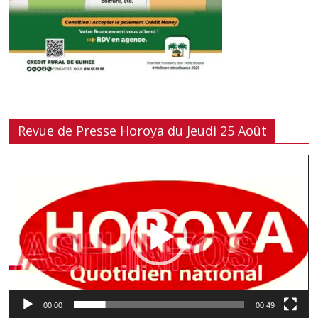
Revue de Presse Horoya du Jeudi 25 Août
Lecteur
vidéo
00:00
00:49