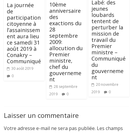
Labé: des
10ème
La journée
jeunes
anniversaire
de
loubards
des
participation
tentent de
exactions du
citoyenne à
perturber la
28
l’assainissem
mission de
septembre
ent aura lieu
travail du
2009:
ce samedi 31
Premier
allocution du
août 2019 à
ministre –
Premier
Conakry –
Communiqué
ministre,
Communiqué
du
chef du
30 août 2019
gouverneme
gouverneme
0
nt
nt
20 novembre
28 septembre
2019
0
2019
0
Laisser un commentaire
Votre adresse e-mail ne sera pas publiée.
Les champs